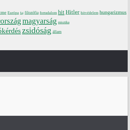
hit
Hitler
hungarizmus
zme
filozófia
forradalom
Európa
hitvédelem
faj
ország
magyarság
misztika
zsidóság
ókérdés
állam