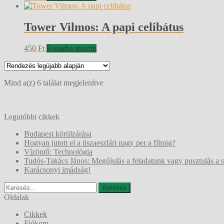
Tower Vilmos: A papi celibátus
450
Ft
Kosárba teszem
Sorted
Mind a(z) 6 találat megjelenítve
by
latest
Legutóbbi cikkek
Budapest körülzárása
Hogyan jutott el a tiszaeszlári nagy per a filmig?
Vízöntő: Technológia
Tudós-Takács János: Megújulás a feladatunk vagy pusztulás a 
Karácsonyi imádság!
Keresés:
Oldalak
Cikkek
Fiókom