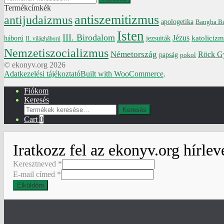
a
Termékcímkék
következőre:
antiszemitizmus
antijudaizmus
apologetika
Bangha Bél
Isten
III. Birodalom
Jézus
katoliciz
jezsuiták
háború
II. világháború
Nemzetiszocializmus
Németország
Röck G
papság
pokol
© ekonyv.org 2026
Adatkezelési tájékoztató
Built with WooCommerce
.
Fiókom
Keresés
Keresés
Keresés
a
Cart
0
következőre:
Iratkozz fel az ekonyv.org hírlev
Keresztneved
*
E-mail címed
*
Elküldöm