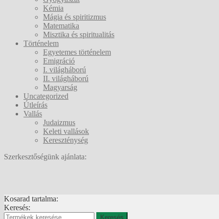
Kémia
Mágia és spiritizmus
Matematika
Misztika és spiritualitás
Történelem
Egyetemes történelem
Emigráció
I. világháború
II. világháború
Magyarság
Uncategorized
Útleírás
Vallás
Judaizmus
Keleti vallások
Kereszténység
Szerkesztőségünk ajánlata:
Kosarad tartalma:
Keresés:
Keresés
Keresés