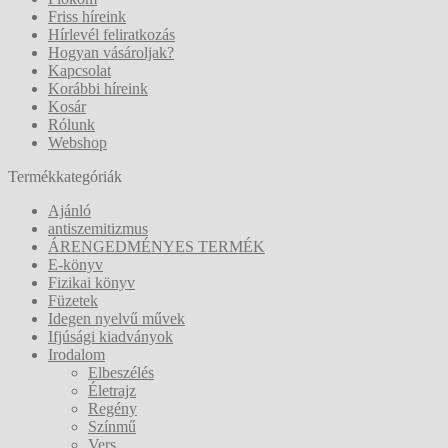
Friss híreink
Hírlevél feliratkozás
Hogyan vásároljak?
Kapcsolat
Korábbi híreink
Kosár
Rólunk
Webshop
Termékkategóriák
Ajánló
antiszemitizmus
ÁRENGEDMÉNYES TERMÉK
E-könyv
Fizikai könyv
Füzetek
Idegen nyelvű művek
Ifjúsági kiadványok
Irodalom
Elbeszélés
Életrajz
Regény
Színmű
Vers