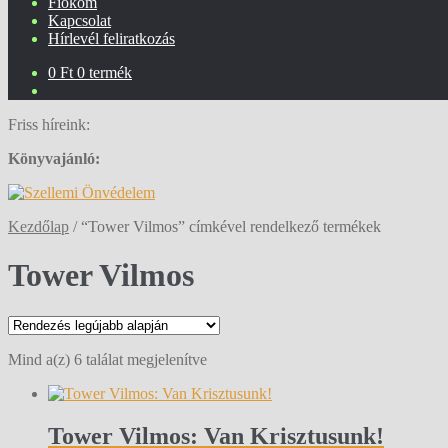
Fiókom
Kapcsolat
Hírlevél feliratkozás
0
Ft
0 termék
Friss híreink:
Könyvajánló:
Kezdőlap
/
“Tower Vilmos” címkével rendelkező termékek
Tower Vilmos
Sorted
Mind a(z) 6 találat megjelenítve
by
latest
Tower Vilmos: Van Krisztusunk!