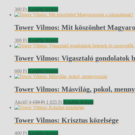
300
Ft
Kosárba teszem
Tower Vilmos: Mit köszönhet Magyaro
300
Ft
Kosárba teszem
Tower Vilmos: Vigasztaló gondolatok 
600
Ft
Kosárba teszem
Tower Vilmos: Másvilág, pokol, menn
Original
Current
Akció!
1 150
Ft
1 035
Ft
Kosárba teszem
price
price
was:
is:
1
1
Tower Vilmos: Krisztus közelsége
150 Ft.
035 Ft.
400
Ft
Kosárba teszem