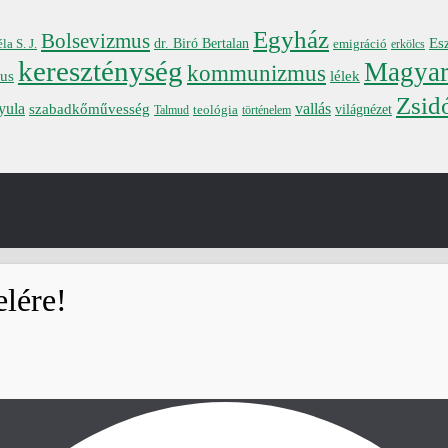
Egyház
Bolsevizmus
Es
dr. Biró Bertalan
a S. J.
emigráció
erkölcs
kereszténység
Magyar
kommunizmus
mus
lélek
Zsid
yula
vallás
szabadkőművesség
teológia
világnézet
Talmud
történelem
elére!