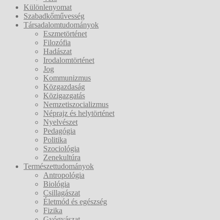
Különlenyomat
Szabadkőművesség
Társadalomtudományok
Eszmetörténet
Filozófia
Hadászat
Irodalomtörténet
Jog
Kommunizmus
Közgazdaság
Közigazgatás
Nemzetiszocializmus
Néprajz és helytörténet
Nyelvészet
Pedagógia
Politika
Szociológia
Zenekultúra
Természettudományok
Antropológia
Biológia
Csillagászat
Életmód és egészség
Fizika
Gyógyászat