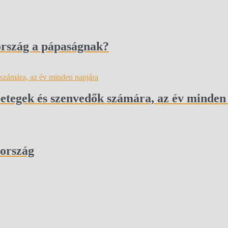
rszág a pápaságnak?
betegek és szenvedők számára, az év minden
yország