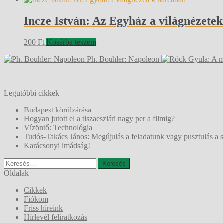
Incze István: Az Egyház a világnézete
200
Ft
Kosárba teszem
Ph. Bouhler: Napoleon
Legutóbbi cikkek
Budapest körülzárása
Hogyan jutott el a tiszaeszlári nagy per a filmig?
Vízöntő: Technológia
Tudós-Takács János: Megújulás a feladatunk vagy pusztulás a 
Karácsonyi imádság!
Keresés:
Oldalak
Cikkek
Fiókom
Friss híreink
Hírlevél feliratkozás