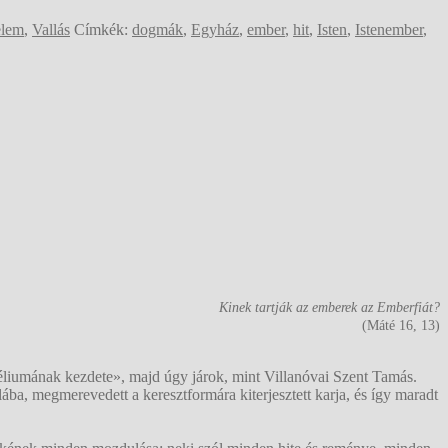
elem
,
Vallás
Címkék:
dogmák
,
Egyház
,
ember
,
hit
,
Isten
,
Istenember
,
Kinek tartják az emberek az Emberfiát?
(Máté 16, 13)
géliumának kezdete», majd úgy járok, mint Villanóvai Szent Tamás.
ba, megmerevedett a keresztformára kiterjesztett karja, és így maradt