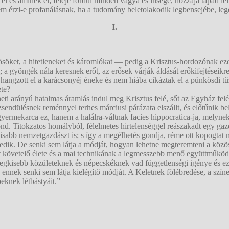
él és aminek él; feléje fordul minden vágya és ínsége, hozzája tapad 
 érzi-e profanálásnak, ha a tudomány beletolakodik legbensejébe, leg
I.
ket, a hitetleneket és káromlókat — pedig a Krisztus-hordozónak ezek
l; a gyöngék nála keresnek erőt, az erősek várják áldását erőkifejtéseik
 hangzott el a karácsonyéj éneke és nem hiába cikáztak el a pünkösdi 
ete?
neti arányú hatalmas áramlás indul meg Krisztus felé, sőt az Egyház felé.
kizsendülésnek reménnyel terhes márciusi párázata elszállt, és előtűni
yermekarca ez, hanem a halálra-váltnak facies hippocratica-ja, melyne
i gond. Titokzatos homályból, félelmetes hirtelenséggel reászakadt egy g
iálisabb nemzetgazdászt is; s így a megélhetés gondja, réme ott kopogt
dik. De senki sem látja a módját, hogyan lehetne megteremteni a közös
 követelő élete és a mai technikának a legmesszebb menő együttműködé
 legkisebb közületeknek és népecskéknek vad függetlenségi igénye és 
és ennek senki sem látja kielégítő módját. A Keletnek fölébredése, a sz
eknek létbástyáit.”