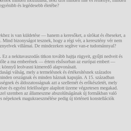
lelkének minden mozdulása; neki szól minden hite és reménye, minden
egyénibb és legédesebb életébe?
hez is van küldetése — hanem a keresőket, a sírókat és éheseket, a
re. Mind bizonyságot tesznek, hogy a régi vér, a keresztény vér nem
tűznyelvek villámai. De mindezeken segítve van-e tudománnyal?
 Ez a nekitavaszodás titkon tovább hajtja rügyeit, gyűjti nedveit és
k belőle a ma emberének — értem elsősorban az európai embert —
k könnyű leolvasni kimeredő alapvonásait.
azdasági válság, mely a termelésnek és értékesítésnek százados
at minden országnak és minden háznak kapuján. A 15. században
ségnek és áldozatosságnak azt a szellemét és erőkészletét, mely
sre és egyéni felelősségre alapított üzeme végzetesen megakad.
ezzel szemben az állameszme abszolútságának új formákban való
ínes népeknek magukraeszmélése pedig új történeti konstellációk