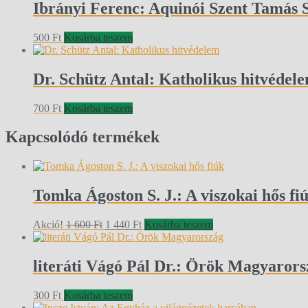
Ibrányi Ferenc: Aquinói Szent Tamás
500
Ft
Kosárba teszem
Dr. Schütz Antal: Katholikus hitvédel
700
Ft
Kosárba teszem
Kapcsolódó termékek
Tomka Ágoston S. J.: A viszokai hős fi
Original
Current
Akció!
1 600
Ft
1 440
Ft
Kosárba teszem
price
price
was:
is:
1
1
literáti Vágó Pál Dr.: Örök Magyarors
600 Ft.
440 Ft.
300
Ft
Kosárba teszem