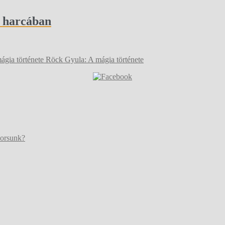
k harcában
Röck Gyula: A mágia története
sorsunk?