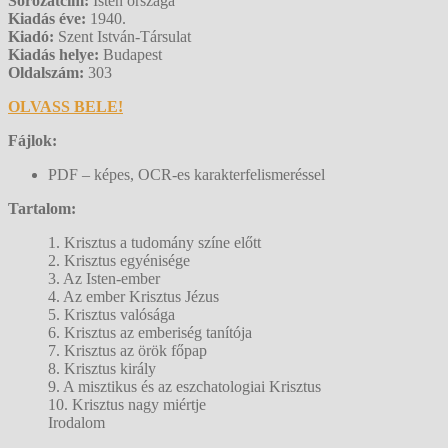
Sorozatcím:
Isten országa
Kiadás éve:
1940.
Kiadó:
Szent István-Társulat
Kiadás helye:
Budapest
Oldalszám:
303
OLVASS BELE!
Fájlok:
PDF – képes, OCR-es karakterfelismeréssel
Tartalom:
1. Krisztus a tudomány színe előtt
2. Krisztus egyénisége
3. Az Isten-ember
4. Az ember Krisztus Jézus
5. Krisztus valósága
6. Krisztus az emberiség tanítója
7. Krisztus az örök főpap
8. Krisztus király
9. A misztikus és az eszchatologiai Krisztus
10. Krisztus nagy miértje
Irodalom