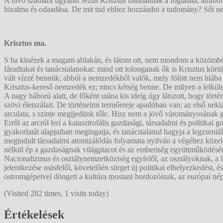
A hívő számára ugyanis Jézus Krisztus mindannak a foglalata, amiből 
bizalma és odaadása. De mit tud ehhez hozzáadni a tudomány? Sőt nem
Krisztus ma.
S ha kinézek a magam ablakán, és látom ott, nem mondom a közömbösö
fáradtakat és tanácstalanokat: mind ott tolonganak ők is Krisztus körü
vált vízzé bennük; abból a nemzedékből valók, mely fölött nem hiába
Krisztus-kereső nemzedék ez; nincs kétség benne. De milyen a lelkül
A nagy háború alatt, de főként utána kis ideig úgy látszott, hogy törté
szövi életszálait. De történelmi termőereje apadóban van; az első ne
arculata, s szinte megijedünk tőle. Hisz nem a jövő várományosának g
Erről az arcról lerí a katasztrofális gazdasági, társadalmi és politika
gyakorlatát alapjaiban megingatja, és tanácstalanul hagyja a legzsen
megindult társadalmi atomizálódás folyamata nyilván a végéhez közele
nélkül ép a gazdaságnak világpiacot és az emberiség együttműködését
Nacionalizmus és osztálynemzetköziség egyfelől, az osztályoknak, a
jelentkezése másfelől, követelőén sürget új politikai elhelyezkedést, 
ostromgépeivel döngeti a kultúra mostani hordozóinak, az európai nép
(Visited 282 times, 1 visits today)
Értékelések