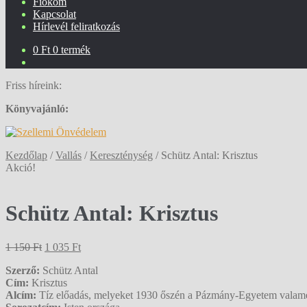
Fiókom
Kapcsolat
Hírlevél feliratkozás
0
Ft
0 termék
Friss híreink:
Könyvajánló:
Kezdőlap
/
Vallás
/
Kereszténység
/
Schütz Antal: Krisztus
Akció!
Schütz Antal: Krisztus
Original
Current
1 150
Ft
1 035
Ft
price
price
Szerző:
Schütz Antal
was:
is:
Cím:
Krisztus
1
1
Alcím:
Tíz előadás, melyeket 1930 őszén a Pázmány-Egyetem valamenn
150 Ft.
035 Ft.