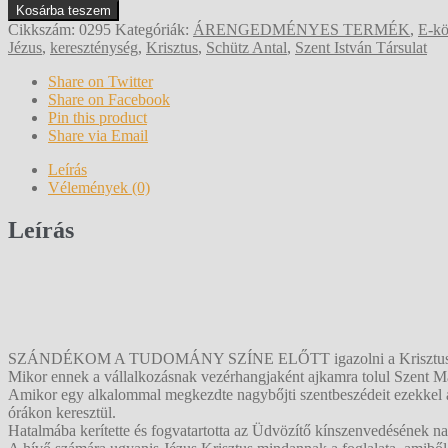
Schütz
Kosárba teszem
Antal:
Cikkszám:
0295
Kategóriák:
ÁRENGEDMÉNYES TERMÉK
,
E-k
Krisztus
Jézus
,
kereszténység
,
Krisztus
,
Schütz Antal
,
Szent István Társulat
mennyiség
Share on Twitter
Share on Facebook
Pin this product
Share via Email
Leírás
Vélemények (0)
Leírás
SZÁNDÉKOM A TUDOMÁNY SZÍNE ELŐTT igazolni a Krisztusról v
Mikor ennek a vállalkozásnak vezérhangjaként ajkamra tolul Szent Má
Amikor egy alkalommal megkezdte nagybőjti szentbeszédeit ezekkel a s
órákon keresztül.
Hatalmába kerítette és fogvatartotta az Üdvözítő kínszenvedésének na