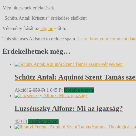
Még nincsenek értékelések.
„Schütz Antal: Krisztus” értékelése elsőként
Vélemény írásához
lépj be
előbb.
This site uses Akismet to reduce spam.
Learn how your comment data 
Érdekelhetnek még…
Schütz Antal: Aquinói Szent Tamás s
Original
Current
Akció!
2 050
Ft
1 845
Ft
Kosárba teszem
price
price
was:
is:
2
1
Luzsénszky Alfonz: Mi az igazság?
050 Ft.
845 Ft.
450
Ft
Kosárba teszem