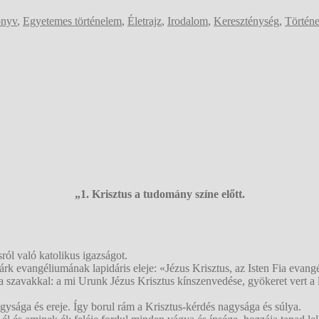
önyv
,
Egyetemes történelem
,
Életrajz
,
Irodalom
,
Kereszténység
,
Történ
„1. Krisztus a tudomány színe előtt.
aló katolikus igazságot.
rk evangéliumának lapidáris eleje: «Jézus Krisztus, az Isten Fia evan
zavakkal: a mi Urunk Jézus Krisztus kínszenvedése, gyökeret vert a lá
gysága és ereje. Így borul rám a Krisztus-kérdés nagysága és súlya.