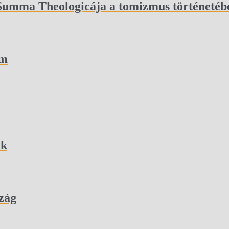
 Summa Theologicája a tomizmus történetéb
em
úk
zág